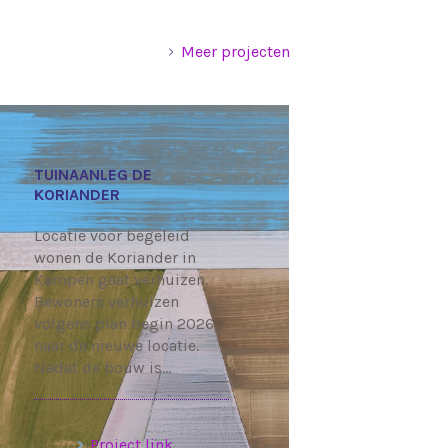
Meer projecten
TUINAANLEG DE
KORIANDER
Locatie voor begeleid
wonen de Koriander in
Kampen gaat verhuizen.
Bewoners verhuizen
volgens plan begin 2026
naar de nieuwe locatie.
Nadat de bouw is…
Project link