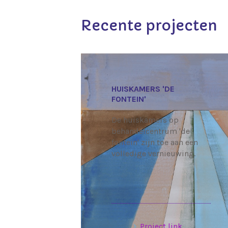
Recente projecten
HUISKAMERS 'DE
FONTEIN'
De huiskamers op
behandelcentrum 'de
fontein' zijn toe aan een
volledige vernieuwing.
Project link