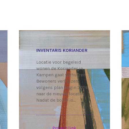
INVENTARIS KORIANDER
Locatie voor begeleid
wonen de Koriander in
Kampen gaat verhuizen.
Bewoners verhuizen
volgens plan begin 2026
naar de nieuwe locatie.
Nadat de bouw is…
Project link