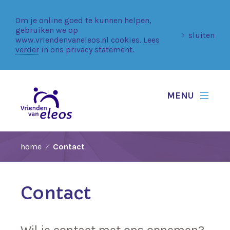
Om je online goed te kunnen helpen,
gebruiken we op
sluiten
www.vriendenvaneleos.nl cookies.
Lees
verder
in ons privacy statement.
MENU
home
Contact
Contact