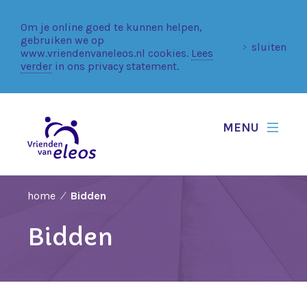
Om je online goed te kunnen helpen,
gebruiken we op
sluiten
www.vriendenvaneleos.nl cookies.
Lees
verder
in ons privacy statement.
MENU
home
Bidden
Bidden