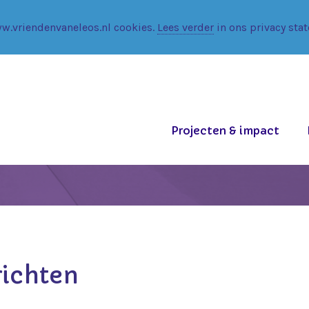
w.vriendenvaneleos.nl cookies.
Lees verder
in ons privacy sta
Projecten & impact
ichten