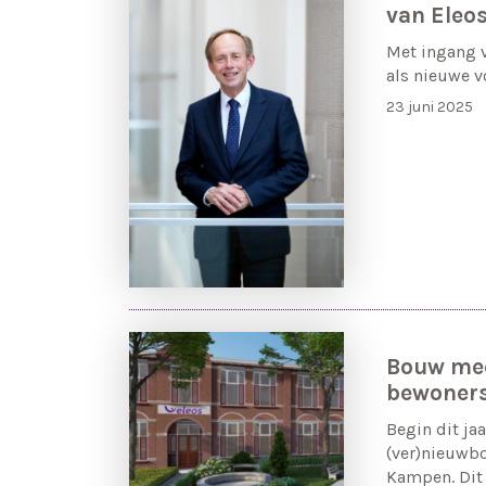
van Eleo
Met ingang v
als nieuwe v
23 juni 2025
Bouw mee
bewoners
Begin dit ja
(ver)nieuwb
Kampen. Dit