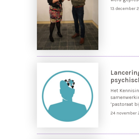
13 december 2
Lancering
psychisc
Het Kennisins
samenwerking
‘pastoraat b
24 november 