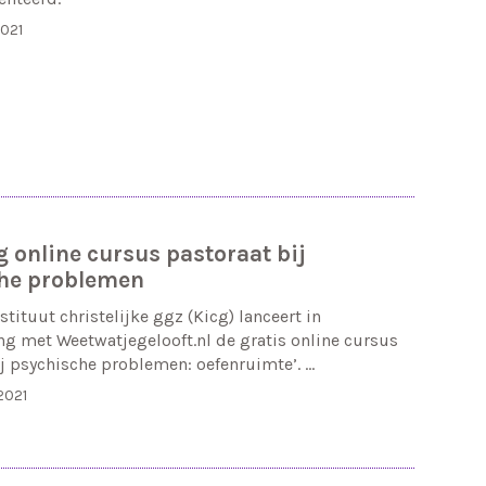
021
 online cursus pastoraat bij
he problemen
tituut christelijke ggz (Kicg) lanceert in
 met Weetwatjegelooft.nl de gratis online cursus
ij psychische problemen: oefenruimte’. …
2021