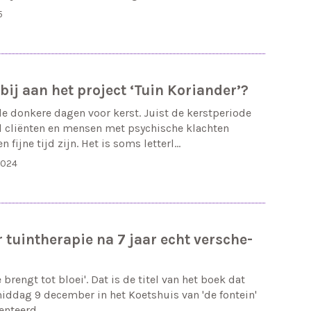
5
bij aan het project ‘Tuin Koriander’?
de donkere dagen voor kerst. Juist de kerstperiode
l cliënten en mensen met psychische klachten
 fijne tijd zijn. Het is soms letterl…
2024
tuin­the­ra­pie na 7 jaar echt ver­sche­
ie brengt tot bloei'. Dat is de ti­tel van het boek dat
id­dag 9 december in het Koets­huis van 'de fon­tein'
en­teerd.