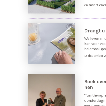
25 maart 202
Draagt u 
We leven in 
kan voor vee
helemaal geen
13 december 
Boek over 
nen
'Tuin­the­ra­p
don­der­dag­m
werd ge­pre­s