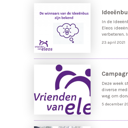
Ideeënbu
In de Ideeë
Eleos ideeën
verbeteren. 
23 april 2021
Campagne
Deze week st
diverse medi
weg om dona
5 december 2