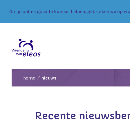
Om je online goed te kunnen helpen, gebruiken we op ww
home
nieuws
Recente nieuwsber