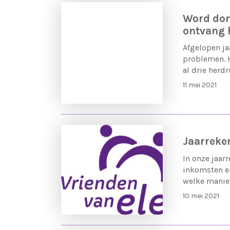
Word don
ontvang 
Afgelopen ja
problemen. 
al drie herdr
11 mei 2021
Jaarreke
In onze jaar
inkomsten en
welke manie
10 mei 2021