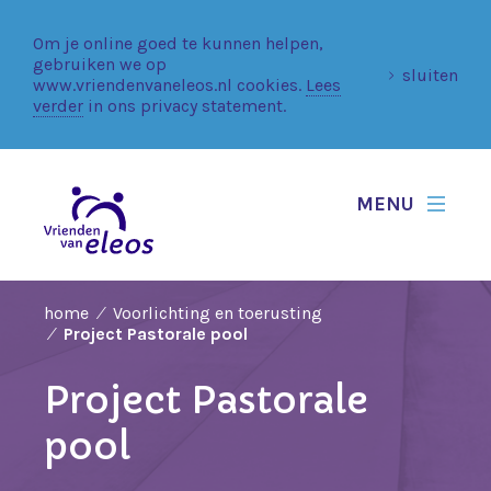
Om je online goed te kunnen helpen,
gebruiken we op
sluiten
www.vriendenvaneleos.nl cookies.
Lees
verder
in ons privacy statement.
MENU
home
Voorlichting en toerusting
Project Pastorale pool
Project Pastorale
pool