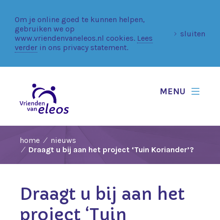
Om je online goed te kunnen helpen,
gebruiken we op
sluiten
www.vriendenvaneleos.nl cookies.
Lees
verder
in ons privacy statement.
MENU
home
nieuws
Draagt u bij aan het project ‘Tuin Koriander’?
Draagt u bij aan het
project ‘Tuin